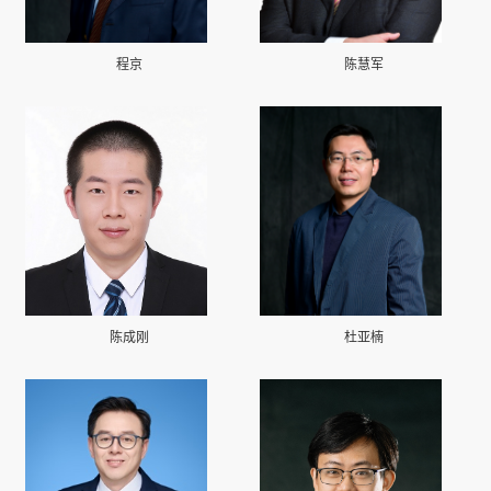
程京
陈慧军
陈成刚
杜亚楠