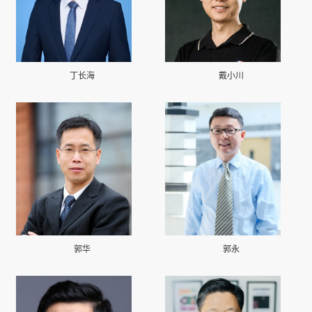
丁长海
戴小川
郭华
郭永