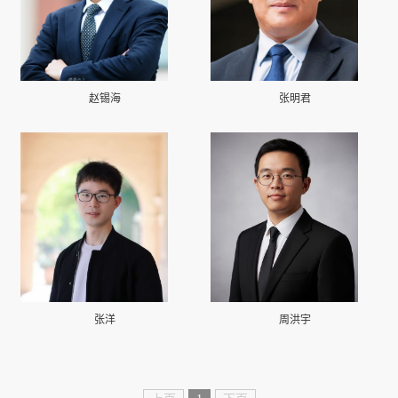
赵锡海
张明君
张洋
周洪宇