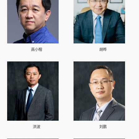
高小榕
胡晔
洪波
刘鹏