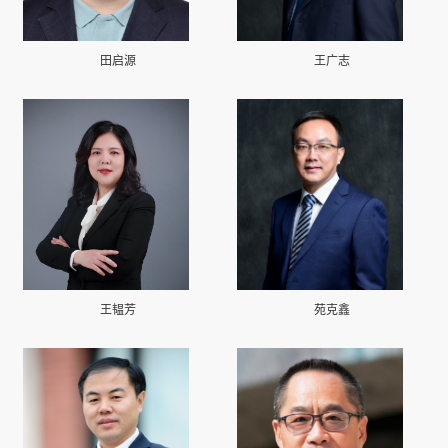
田启源
王广志
王韫芳
苑克鑫