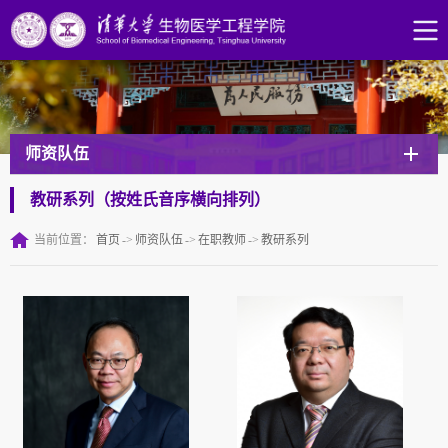
师资队伍
教研系列（按姓氏音序横向排列）
当前位置：
首页
->
师资队伍
->
在职教师
->
教研系列