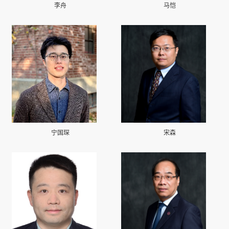
李舟
马恺
宁国琛
宋森