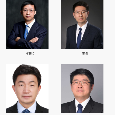
罗建文
李翀